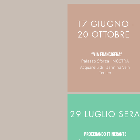
17 GIUGNO -
20 OTTOBRE
“VIA FRANCIGENA”
Palazzo Sforza MOSTRA
Acquarelli di Jannina Vein
Teuten
29 LUGLIO SER
PROCENANDO ITINERANTE