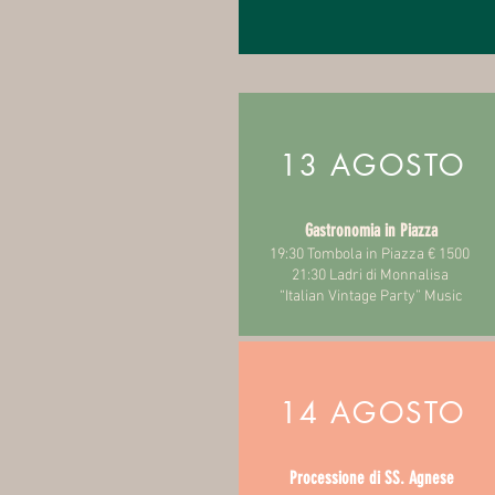
13 AGOSTO
Gastronomia in Piazza
19:30 Tombola in Piazza € 1500
21:30 Ladri di Monnalisa
“Italian Vintage Party” Music
14 AGOSTO
Processione di SS. Agnese