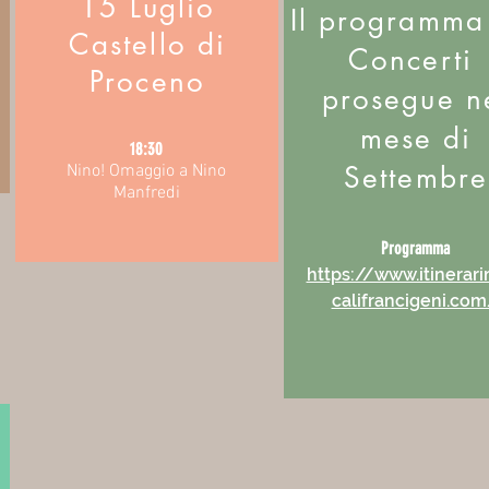
15 Luglio
Il programma
Castello di
Concerti
Proceno
prosegue n
mese di
18:30
Settembre
Nino! O
maggio a Nino
Manfredi
Programma
https://www.itinerari
califrancigeni.co