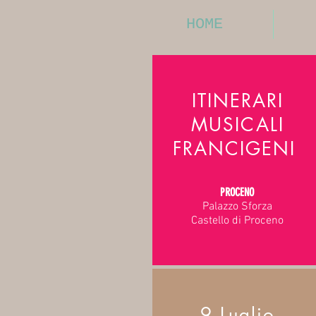
HOME
ITINERARI
MUSICALI
FRANCIGENI
PROCENO
Palazzo Sforza
Castello di Proceno
9 Luglio