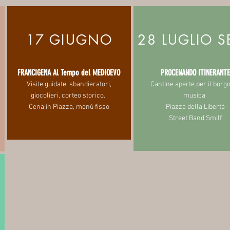
17 GIUGNO
28 LUGLIO S
FRANCIGENA Al Tempo del MEDIOEVO
PROCENANDO ITINERANTE
Visite guidate, sbandieratori,
Cantine aperte per il bor
giocolieri, corteo storico.
musica
Cena in Piazza, menù fisso
Piazza della Libertà
Street Band Smilf
A