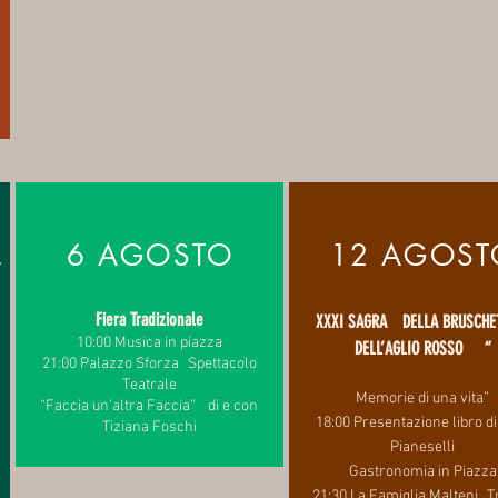
A
6 AGOSTO
12 AGOST
Fiera Tradizionale
XXXI SAGRA DELLA BRUSCHE
10:00 Musica in piazza
DELL’AGLIO ROSSO “
21:00 Palazzo Sforza Spettacolo
Teatrale
Memorie di una vita”
“Faccia un’altra Faccia” di e con
18:00 Presentazione libro di
Tiziana Foschi
Pianeselli
Gastronomia in Piazza
21:30 La Famiglia Malteni T