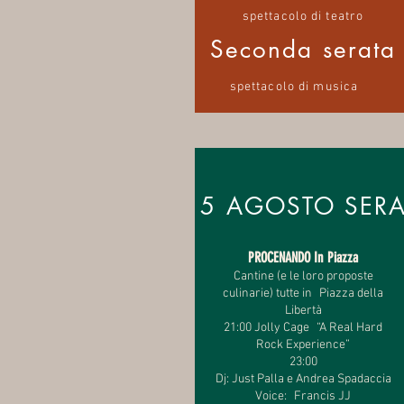
spettacolo di teatro
Seconda serata
spettacolo di musica
5 AGOSTO SER
PROCENANDO In Piazza
Cantine (e le loro proposte
culinarie) tutte in Piazza della
Libertà
21:00 Jolly Cage “A Real Hard
Rock Experi
ence”
23:00
Dj: Just Palla e Andrea Spadaccia
Voice: Francis JJ