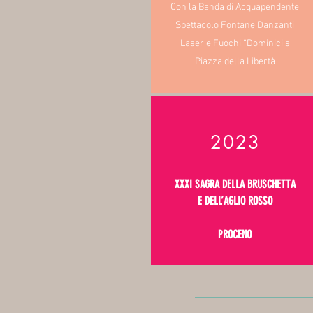
Con la Banda di Acquapendente
Spettacolo Fontane Danzanti
Laser e Fuochi “Dominici’s
Piazza della Libertà
2023
XXXI SAGRA DELLA BRUSCHETTA
E DELL’AGLIO ROSSO
PROCENO