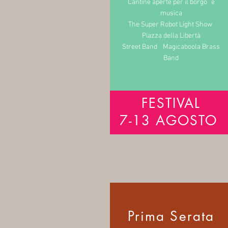
Cantine aperte per il borgo e
musica
The Super Robot Light Show
Piazza della Libertà
Street Band Magicaboola Brass
Band
FESTIVAL
7-13 AGOSTO
Prima Serata