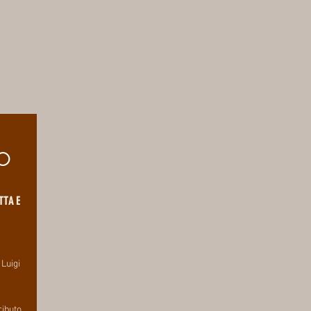
O
TTA E
 Luigi
ributo